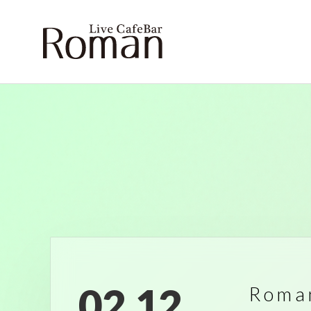
02.12
Rom