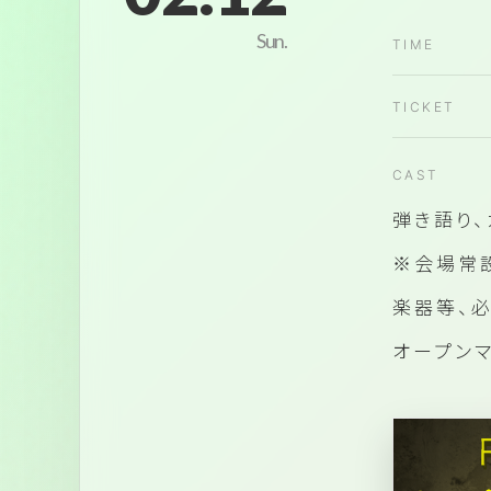
Sun.
弾き語り、
※会場常
楽器等、
オープン