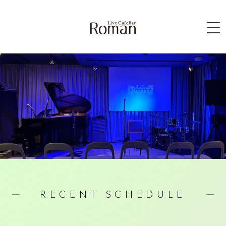
HOME
ABOUT
SCHEDULE
ACCESS
SYSTEM
BAR MENU
CONTACT
RECENT SCHEDULE