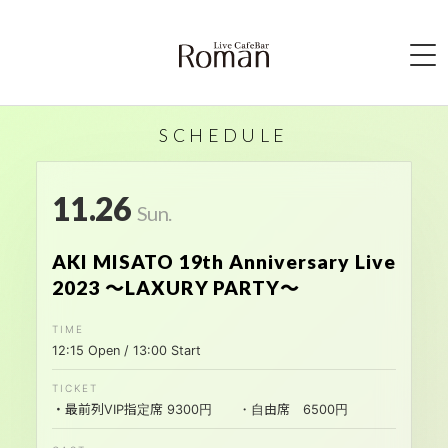
HOME
SCHEDULE
ABOUT
11.26
SCHEDULE
Sun.
ACCESS
AKI MISATO 19th Anniversary Live
2023 〜LAXURY PARTY〜
SYSTEM
BAR MENU
12:15 Open / 13:00 Start
CONTACT
・最前列VIP指定席 9300円 ・自由席 6500円