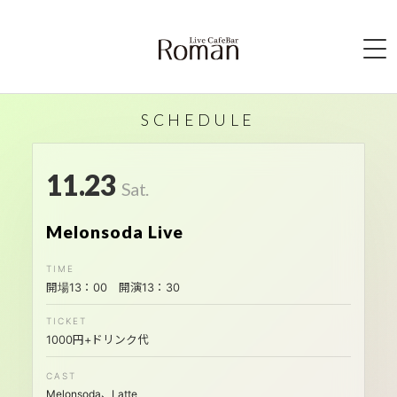
HOME
SCHEDULE
ABOUT
11.23
SCHEDULE
Sat.
ACCESS
Melonsoda Live
SYSTEM
開場13：00 開演13：30
BAR MENU
CONTACT
1000円+ドリンク代
Melonsoda、Latte